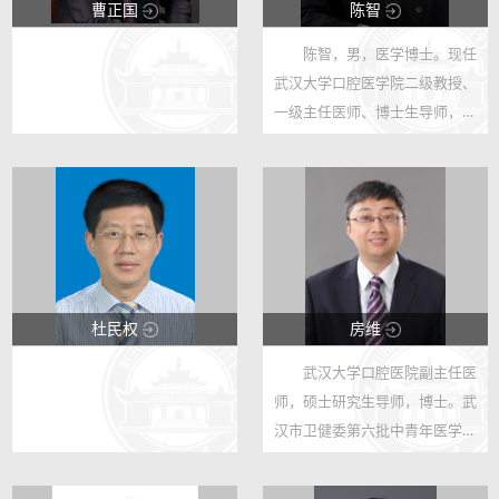
曹正国
陈智
陈智，男，医学博士。现任
29930
46457
武汉大学口腔医学院二级教授、
31
77
一级主任医师、博士生导师，武
汉大学珞珈杰出学者。兼任中华
口腔医学会第五、六届常务理
事，牙体牙髓病专委会副主任委
员，口腔美学专委会第一届副主
任委员...
杜民权
房维
武汉大学口腔医院副主任医
28654
27195
师，硕士研究生导师，博士。武
27
22
汉市卫健委第六批中青年医学骨
干人才，湖北省颞下颌关节病学
及合学专业委员秘书。 中华口