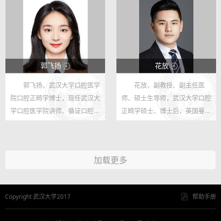
腔医学会第一届口腔医学科研管
理分会青年委员，中华口腔医学
会颞下...
郭飞扬
花放
郭飞扬，武汉大学口腔医学
花放，副教授、副主任医
3157
29533
院口腔正畸学博士，现任武汉大
师、硕士生导师，武汉大学口腔
3
133
学口腔医学院讲师、循证口腔医
正畸学硕士、博士后，英国曼彻
学中心秘书。主要研究方向为循
斯特大学口腔公共卫生与社区口
证口腔医学与循证正畸学、临床
腔医学博士。入选湖北省海外高
流行病学、口腔医学转化研究、
层次人才引进计划、武汉中青年
加载更多
研究浪费、报告质量与报告偏
医学骨干人才、首届中华口腔医
倚，以...
学会口...
Copyright 武汉大学2017
帮助手册