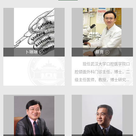
卜琳琳
蔡育
现任武汉大学口腔医学院口
9869
19115
腔颌面外科门诊主任，博士，二
25
22
级主任医师，教授，博士研究生
导师，美国德克萨斯大学MD
Anderson Cancer Center头颈
外科访问学者，武汉市中青年医
学骨干人才，2024年入选武汉
英才计划，20...