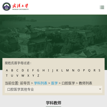
按姓氏首字母过滤 :
A
B
C
D
E
F
G
H
I
J
K
L
M
N
O
P
Q
R
S
T
U
V
W
X
Y
Z
当前位置: 前导页 >
学科列表
>
医学
> 口腔医学 > 教师列表
口腔医学其他专业
学科教师