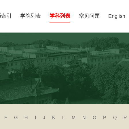
师索引
学院列表
学科列表
常见问题
English
F
G
H
I
J
K
L
M
N
O
P
Q
R