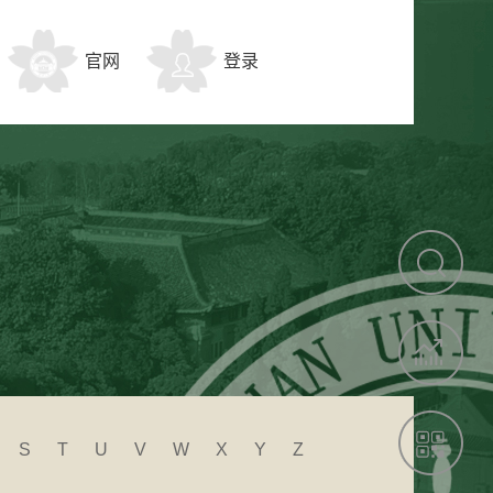
官网
登录
S
T
U
V
W
X
Y
Z