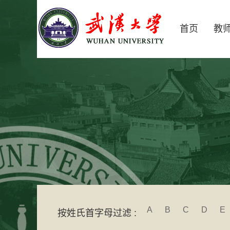
首页
教
A
B
C
D
E
按姓氏首字母过滤 :