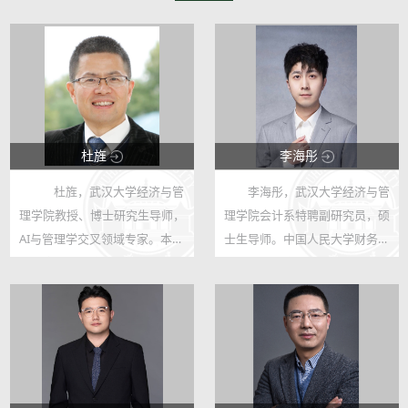
杜旌
李海彤
杜旌，武汉大学经济与管
李海彤，武汉大学经济与管
10524
4582
理学院教授、博士研究生导师，
理学院会计系特聘副研究员，硕
6
45
AI与管理学交叉领域专家。本科
士生导师。中国人民大学财务学
在河南工业大学、硕士在武汉理
博士，获国家公派赴新加坡国立
工大学深耕工程领域，后跨界管
大学联合培养，中国金融四十人
理学获华中科技大学管理学博士
(CF40)青年论坛成员。论文发表
学位，并赴加拿大麦吉尔大学、
于《经济研究》《管理世界》
韩...
《会计...