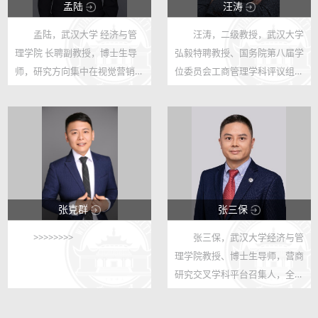
孟陆
汪涛
孟陆，武汉大学 经济与管
汪涛，二级教授，武汉大学
14087
35636
理学院 长聘副教授，博士生导
弘毅特聘教授、国务院第八届学
307
16
师，研究方向集中在视觉营销与
位委员会工商管理学科评议组成
旅游营销。在Journal of
员、中国高等院校市场学研究会
Consumer Research (UTD 24,
（一级学会）会长。入选国家高
FT 50), Journal of Marketing
层次人才特殊支持计划哲学社会
Research (UTD 24, FT 50)，
科学领军人才、教育部青年长江
Journal of Bus...
学者...
张克群
张三保
>>>>>>>>
张三保，武汉大学经济与管
7592
133818
理学院教授、博士生导师，营商
11
373
研究交叉学科平台召集人，全球
战略研究中心、中国企业家研究
中心副主任。IACMR调查委员