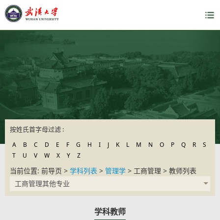
按姓氏首字母过滤 :
A
B
C
D
E
F
G
H
I
J
K
L
M
N
O
P
Q
R
S
T
U
V
W
X
Y
Z
当前位置: 前导页 >
学科列表
>
管理学
> 工商管理 > 教师列表
工商管理其他专业
学科教师