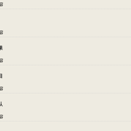
容
容
果
容
目
容
队
容