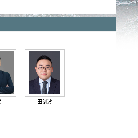
斌
田剑波