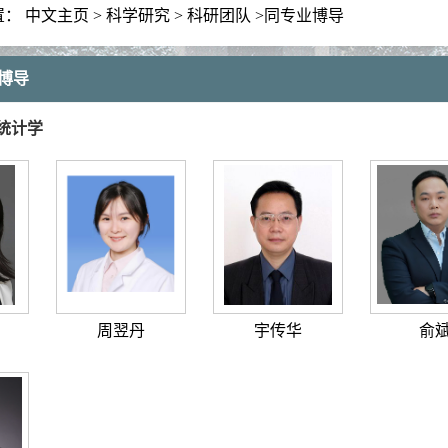
置：
中文主页
>
科学研究
>
科研团队
>
同专业博导
博导
统计学
周翌丹
宇传华
俞