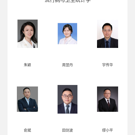
流行病与卫生统计学
朱颖
周翌丹
宇传华
俞斌
田剑波
缪小平