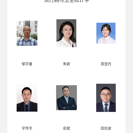
流行病与卫生统计学
邹宇量
朱颖
周翌丹
宇传华
俞斌
田剑波