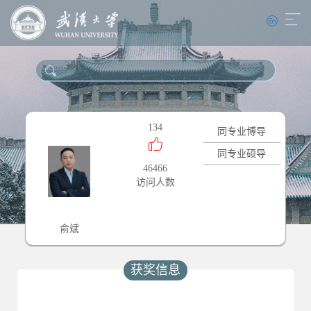
134
同专业博导
同专业硕导
46466
访问人数
俞斌
获奖信息