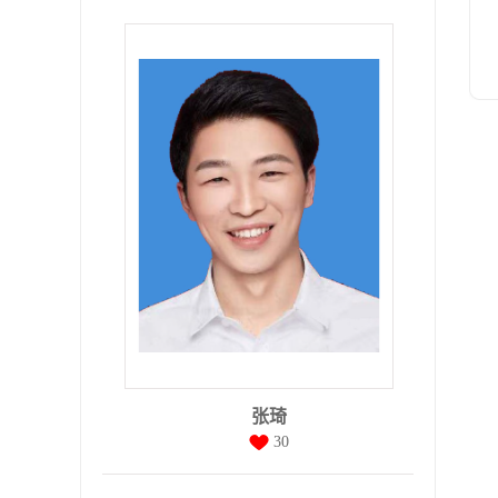
张琦
30