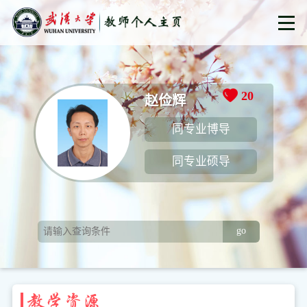
20
赵俭辉
同专业博导
同专业硕导
go
教学资源