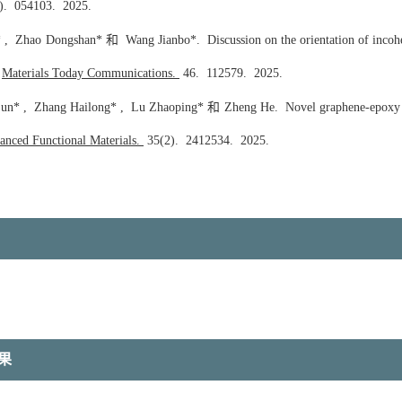
).
054103.
2025.
, Zhao Dongshan* 和 Wang Jianbo*. Discussion on the orientation of incohere
Materials Today Communications.
46.
112579.
2025.
jun* , Zhang Hailong* , Lu Zhaoping* 和 Zheng He. Novel graphene-epoxy com
anced Functional Materials.
35(2).
2412534.
2025.
果