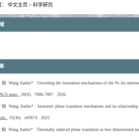
置：
中文主页
>
科学研究
域
果
 和 Wang Jianbo*. Unveiling the formation mechanisms of the Pt–Sn intermet
ACS nano.
20(9).
7886-7897.
2026.
和 Wang Jianbo*. Atomistic phase transition mechanism and its relationship 
ials.
15(36).
e03674.
2025.
和 Wang Jianbo*. Thermally induced phase transition in low-dimensional tung