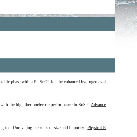
allic phase within Pt–SnO2 for the enhanced hydrogen evol
with the high thermoelectric performance in SnSe.
Advance
sten: Unraveling the roles of size and impurity.
Physical R