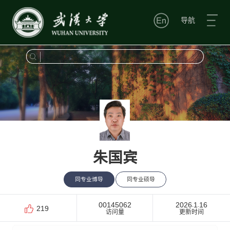
导航
朱国宾
同专业博导
同专业硕导
00145062
2026
1
16
-
-
219
访问量
更新时间