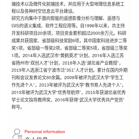
端技术以及微件化前端技术，并应用于大型地理信息系统工
程以及各种时空信息云平台建设。
研究方向集中于面向智能的遥感影像分析与理解、遥感与
GIS
1996
的语义集成、软件工程应用等。自
年以来，共主持
20余
2000
开发科研项目
项，项目资金累积超过
余万元。科研
9
成果共获国家、省部级科技奖励
项，其中国家科技进步二等
1
2
5
奖
项，省部级一等奖
项，省部级二等奖
项，省部级三等奖
1
2014
“
”
2016
项。
年入选武汉市
黄鹤英才
计划，
年入选江苏
“
”
省扬州市
双创人才
计划，2018年入选“湖北省产业教授”，
2019年入选浙江省宁波市泛“351”人才计划。累计在国内外期
0
2009
“
刊和会议发表论文8
余篇。
年被评为武汉大学
学生工
”
作先进个人
，2013年被评为武汉大学“教书育人先进个人”，
2015
“
”
年被评为武汉大学
优秀导航师
，2015年获湖北省优秀
2016
“
”
学士论文指导教师奖，
年获得
武汉大学优秀共产党员
称号。
Personal information