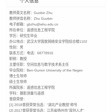
个人信息
教师英文名称：
Guobin Zhu
教师拼音名称：
Zhu Guobin
电子邮箱：
gbzhu@whu.edu.cn
所在单位：
遥感信息工程学院
学历：
研究生毕业
办公地点：
武汉大学国家网络安全学院综合楼1102
性别：
男
联系方式：
电话：68778916
职称：
教授
主要任职：
空间信息与数字技术系主任
毕业院校：
Ben-Gurion University of the Negev
博士生导师
硕士生导师
所属院系：
遥感信息工程学院
学科：
摄影测量与遥感
曾获荣誉：
[1] 2018曾获荣誉当选：“湖北产业教授”称号
[2] 2017曾获荣誉当选：江苏省扬州市“双创人才”