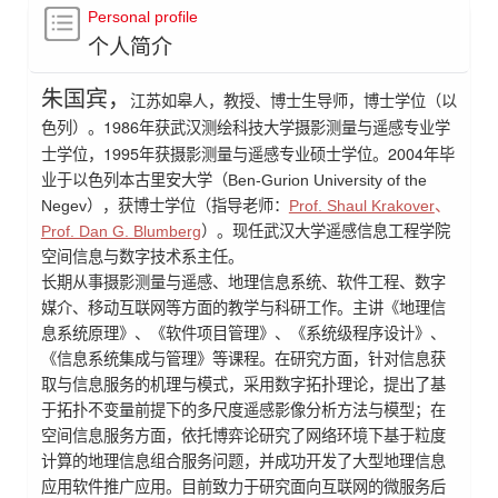
Personal profile
个人简介
朱国宾
，
江苏如皋人，教授、博士生导师，博士学位（以
1986
色列）。
年获武汉测绘科技大学摄影测量与遥感专业学
1995
2004
士学位，
年获摄影测量与遥感专业硕士学位。
年毕
业于以色列本古里安大学（Ben-Gurion University of the
Negev），获博士学位（指导老师：
Prof. Shaul Krakover
、
Prof. Dan G. Blumberg
）。现任武汉大学遥感信息工程学院
空间信息与数字技术系主任。
长期从事摄影测量与遥感、地理信息系统、软件工程、数字
媒介、移动互联网等方面的教学与科研工作。主讲《地理信
息系统原理》、《软件项目管理》、《系统级程序设计》、
《信息系统集成与管理》等课程。在研究方面，针对信息获
取与信息服务的机理与模式，采用数字拓扑理论，提出了基
于拓扑不变量前提下的多尺度遥感影像分析方法与模型；在
空间信息服务方面，依托博弈论研究了网络环境下基于粒度
计算的地理信息组合服务问题，并成功开发了大型地理信息
应用软件推广应用。目前致力于研究面向互联网的微服务后