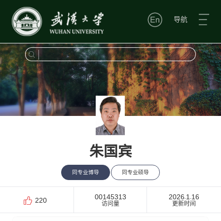
导航
朱国宾
同专业博导
同专业硕导
00145313
2026
1
16
-
-
220
访问量
更新时间