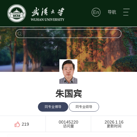
导航
朱国宾
同专业博导
同专业硕导
00145220
2026
1
16
-
-
219
访问量
更新时间