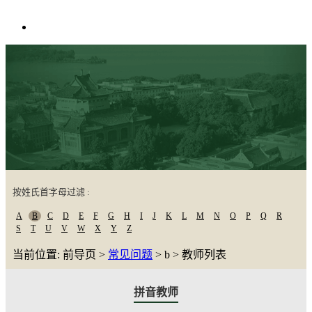
按姓氏首字母过滤 :
A
B
C
D
E
F
G
H
I
J
K
L
M
N
O
P
Q
R
S
T
U
V
W
X
Y
Z
当前位置: 前导页 >
常见问题
> b > 教师列表
拼音教师