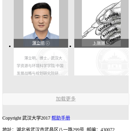
上项目 主持 2021 “博士后国
际交流计划”派出项目
PC2021087 主持 项目名称：
2021 年度中国博士后国际交
流派出...
薄立明
卜琳琳
123
123
薄立明，博士，武汉大
学资源与环境科学学院/中国
6
25
发展战略与规划研究院研究
员。国家注册城乡规划师，
中国城市科学研究会城市更
新专业委员会委员、湖北省
加载更多
区域经济学会理事、湖北省
测绘地理信息学会调查监测
Copyright 武汉大学2017
帮助手册
专业委员...
地址：湖北省武汉市武昌区八一路299号 邮编：430072