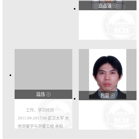
白占强
123
71
班伟
包容
123
123
工作、学习经历
2011.09-2017.06 武汉大学 大
17
0
地测量学与测量工程 承担项
目 2024 国家自然科学基金面