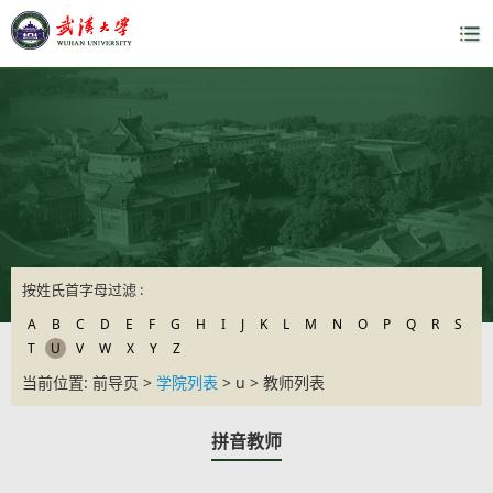
按姓氏首字母过滤 :
A
B
C
D
E
F
G
H
I
J
K
L
M
N
O
P
Q
R
S
T
U
V
W
X
Y
Z
当前位置: 前导页 >
学院列表
> u > 教师列表
拼音教师