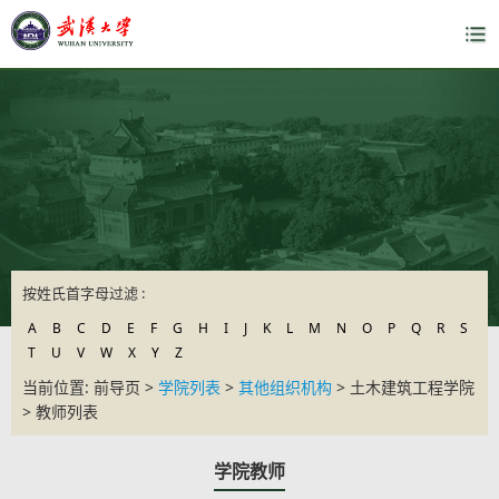
按姓氏首字母过滤 :
A
B
C
D
E
F
G
H
I
J
K
L
M
N
O
P
Q
R
S
T
U
V
W
X
Y
Z
当前位置: 前导页 >
学院列表
>
其他组织机构
> 土木建筑工程学院
> 教师列表
学院教师