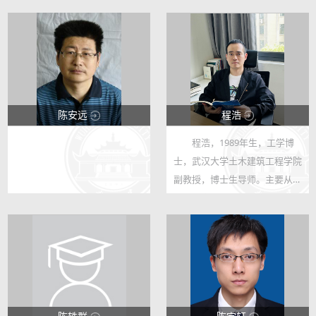
陈安远
程浩
程浩，1989年生，工学博
5596
63351
士，武汉大学土木建筑工程学院
5
867
副教授，博士生导师。主要从事
岩石力学、边坡滑坡灾害分析、
岩石破裂数值分析方法等方面的
研究。主持国家自然科学基金项
目3项、中央高校基本科研基金
等省部级...