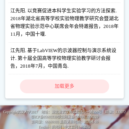
江先阳. 以竞赛促进本科学生实验学习的方法探索.
2018年湖北省高等学校实验物理教学研究会暨湖北
省物理实验示范中心联席会年会特邀报告，2018年
11月，中国十堰.
江先阳. 基于LabVIEW的示波器控制与演示系统设
计. 第十届全国高等学校物理实验教学研讨会报
告，2018年7月，中国青岛.
加载更多
Copyright武汉大学2017 地址：湖北省武汉市武昌区八一路299号 邮编：430072
鄂ICP备05003330鄂公网安备42010602000219
访问量：
00060103
最后更新时间：
2026
-
1
-
16
English
|
新闻网
|
中文官网
|
电脑版