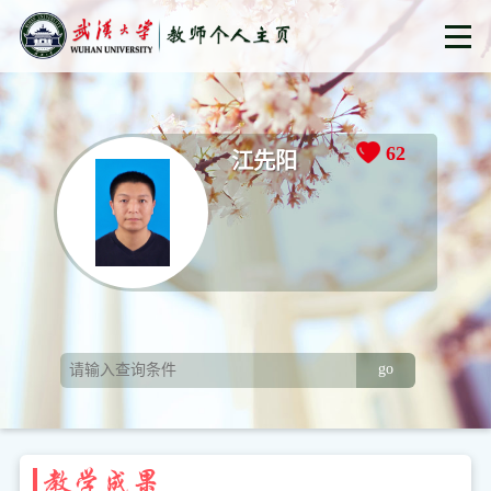
62
江先阳
go
教学成果