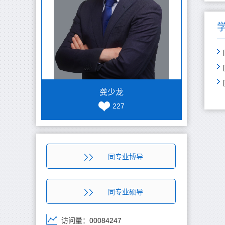
龚少龙
227
同专业博导
同专业硕导
访问量：
00084247