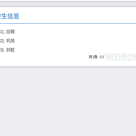
学生信息
[1]. 应翱
[2]. 巩旭
[3]. 刘程
共3条 1/1
首页
上页
下