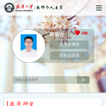
508
陈朝吉
同专业博导
同专业硕导
go
教学研究