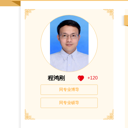
程鸿刚
+
120
同专业博导
同专业硕导