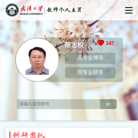
347
陈志权
同专业博导
同专业硕导
go
科研团队