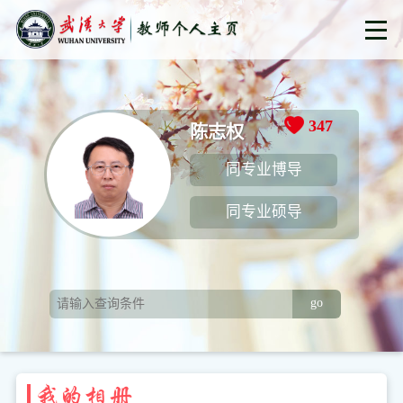
347
陈志权
同专业博导
同专业硕导
go
我的相册