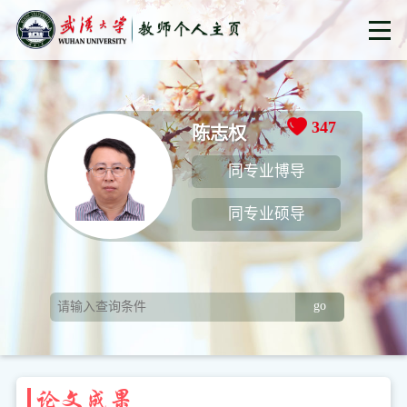
347
陈志权
同专业博导
同专业硕导
go
论文成果