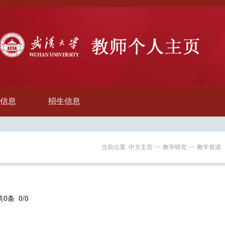
信息
招生信息
当前位置:
中文主页
>>
教学研究
>>
教学资源
共0条 0/0