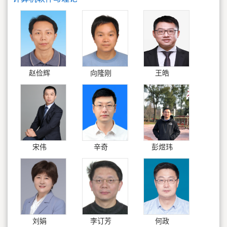
赵俭辉
向隆刚
王皓
宋伟
辛奇
彭煜玮
刘娟
李订芳
何政