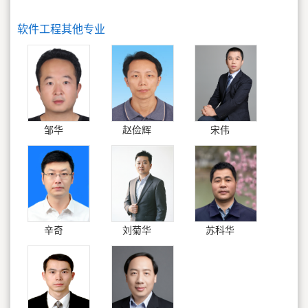
软件工程其他专业
邹华
赵俭辉
宋伟
辛奇
刘菊华
苏科华