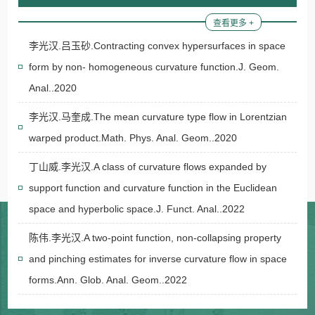
查看更多 +
李光汉.吕玉砂.Contracting convex hypersurfaces in space
form by non- homogeneous curvature function.J. Geom.
Anal..2020
李光汉.马奎成.The mean curvature type flow in Lorentzian
warped product.Math. Phys. Anal. Geom..2020
丁山威.李光汉.A class of curvature flows expanded by
support function and curvature function in the Euclidean
space and hyperbolic space.J. Funct. Anal..2022
陈伟.李光汉.A two-point function, non-collapsing property
and pinching estimates for inverse curvature flow in space
forms.Ann. Glob. Anal. Geom..2022