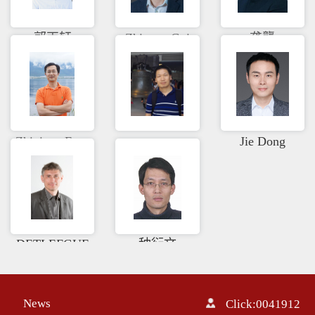
郭丙轩
Zhipeng Gui
龚龑
Zhixiang Fang
yansong
Jie Dong
DETLEFGUE
种衍文
NTHERMUE
LLER
News
Click:
0041912