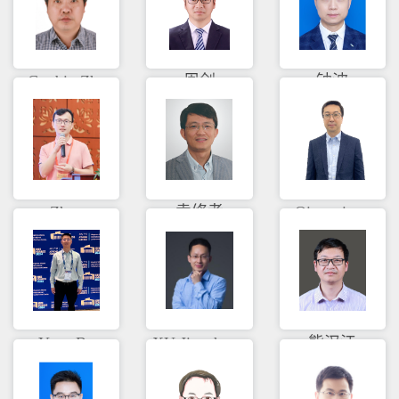
Guobin Zhu
周剑
钟波
Zhan
袁修孝
Qiangqiang
Zongqian
Yuan
Yang Bo
XU Jingzhong
熊汉江