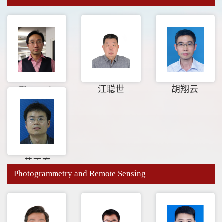
Zhengmin
江聪世
胡翔云
Kong
黄玉春
Photogrammetry and Remote Sensing