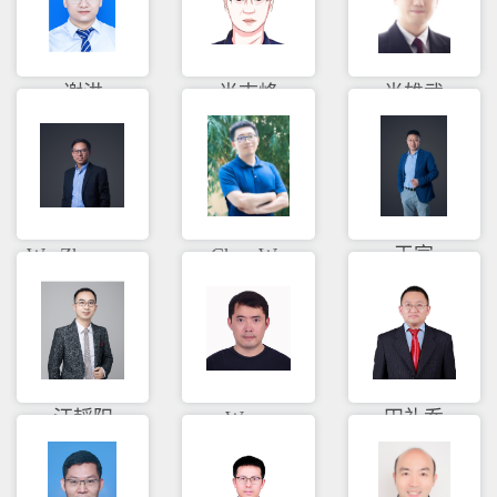
谢洪
肖志峰
肖雄武
Wu Zhaocong
Chen Wu
王宣
汪韬阳
Wang
田礼乔
Shaohua