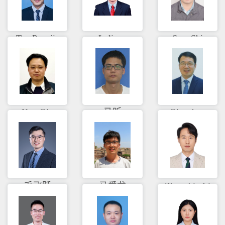
Tao Pengjie
Luliang
Sam Shi
TANG
Kun Qin
马昕
Qingzhou
Mao
毛飞跃
马爱龙
Zhongbin Li