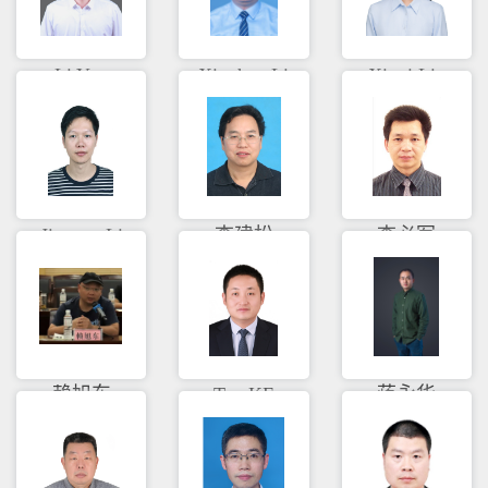
Li You
Xinghua Li
Xinyi Liu
Jiayuan Li
李建松
李必军
赖旭东
Tao KE
蒋永华