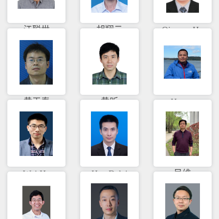
江聪世
胡翔云
Qingwu Hu
黄玉春
黄昕
Huang
Xianfeng
Wei He
Hao Dalei
呙维