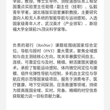
李由，教授、博士生导师、
测绘遥感信息工程全
国重点实验室
主任助理 / 副主任（挂职）
、弘毅
青年学者
，湖北珞珈实验室兼职教授，主要研究
面向人和无人系统的智能导航与运动感知，入选
国家级青年人才、武汉英才（产业领军）、斯坦
福大学全球前2%顶尖科学家等。
负责的砺行（ResNav）课题组围绕国家综合定
位、导航与授时（PNT）重大需求，聚焦全域感
知与自主测绘核心方向，攻关非暴露空间自主、
连续、可靠定位与及时、精细、鲜活建图关键技
术，承担了智能运动感知、体内微空间定位与建
模、组件化弹性导航与控制、多机自主定位与导
航应用示范等国家级项目，服务于消费电子、医
疗健康、地下空间探测、应急救援等领域，持续
为提高我国全域、实时、完备、精细的时空信息
获取能力这一目标贡献力量。