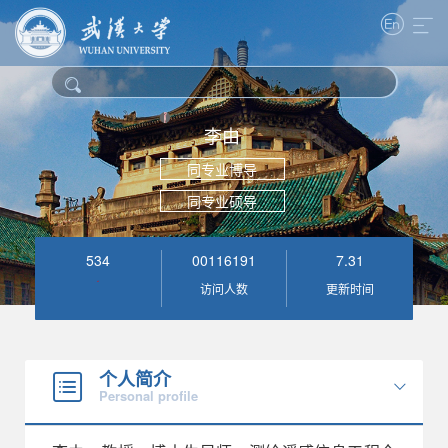
李由
同专业博导
同专业硕导
534
00116191
7
.
31
访问人数
更新时间
个人简介
Personal profile