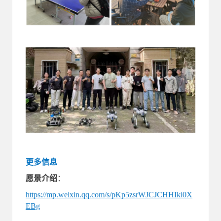
更多信息
愿景介绍
：
https://mp.weixin.qq.com/s/pKp5zsrWJCJCHHIki0X
EBg