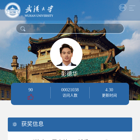
彭德华
90
00021038
4
.
30
访问人数
更新时间
获奖信息