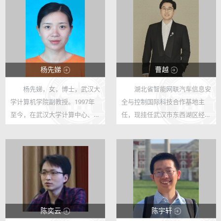
杨先娣
曹越
杨先娣，女，博士，武汉大
湖北省智能网联汽车信息安
123
123
学计算机学院副教授。1997年
全与控制国际科技合作基地主
12
955
至今，在武汉大学计算中心、计
任，现挂任武汉市东西湖区经济
算机学院从事教学和科研工作，
信息化和科技创新局（区数据
在国际期刊和核心期刊上，以第
局）副局长，武汉大学青年全球
一作者发表论文8篇。参与多项
合作大使、国家网络安全学院教
国家自然科学基金及教学教改研
授（历任网络空间安全系-系主
究项目。...
任、系统安...
陈奕云
陈宇轩