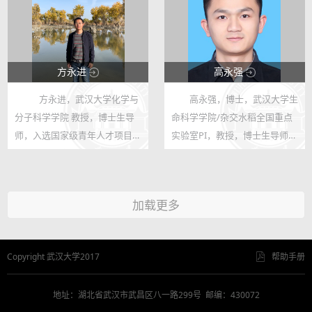
汉工业大学（现武汉理工大学）
计算机...
方永进
高永强
方永进，武汉大学化学与
高永强，博士，武汉大学生
123
123
分子科学学院 教授，博士生导
命科学学院/杂交水稻全国重点
885
34
师，入选国家级青年人才项目、
实验室PI，教授，博士生导师，
湖北省楚天学者计划。主要研究
从事植物电信号与胁迫响应研
方向为锂/钠离子电池电极材料
究，于2023年11月组建[植物电
和电解液等。于武汉大学获得博
信号实验室]。
加载更多
士学位，随后在新加坡南洋理工
大学和...
Copyright 武汉大学2017
帮助手册
地址：湖北省武汉市武昌区八一路299号 邮编：430072