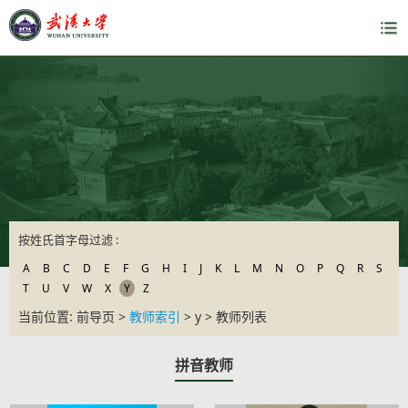
按姓氏首字母过滤 :
A
B
C
D
E
F
G
H
I
J
K
L
M
N
O
P
Q
R
S
T
U
V
W
X
Y
Z
当前位置: 前导页 >
教师索引
> y > 教师列表
拼音教师