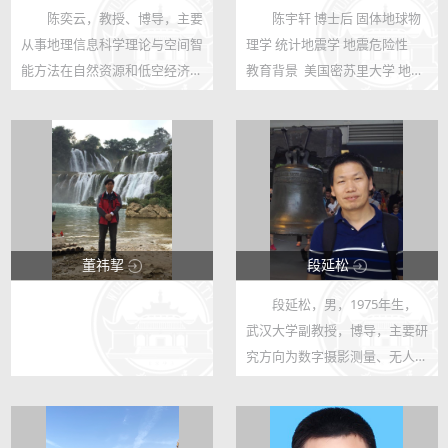
陈奕云，教授、博导，主要
陈宇轩 博士后 固体地球物
123
123
从事地理信息科学理论与空间智
理学 统计地震学 地震危险性
557
12
能方法在自然资源和低空经济领
教育背景  美国密苏里大学 地质
域的基础研究与工程应用，入选
学 博士 (University of Missouri,
国家重大人才计划青年学者，第
PhD)  中国科学技术大学 固体地
一完成人获地理信息科技进步奖
球物理学 学士 (USTC, BS) 工作
一等奖、长江科学技术奖科技进
经历  武汉大学博士...
步奖...
董祎挈
段延松
段延松，男，1975年生，
123
123
武汉大学副教授，博导，主要研
13
119
究方向为数字摄影测量、无人机
测绘、卫星影像处理、三线阵相
机处理、视觉测量、机器学习与
图像分类识别等。本科毕业于武