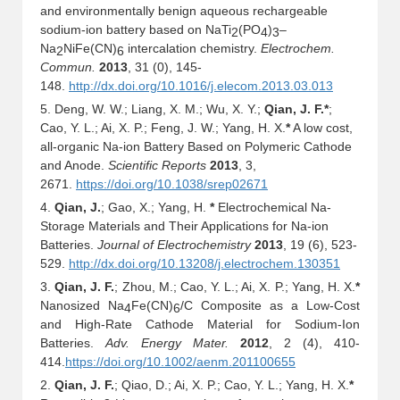
and environmentally benign aqueous rechargeable
sodium-ion battery based on NaTi
(PO
)
–
2
4
3
Na
NiFe(CN)
intercalation chemistry.
Electrochem.
2
6
Commun.
2013
, 31 (0), 145-
148.
http://dx.doi.org/10.1016/j.elecom.2013.03.013
5. Deng, W. W.; Liang, X. M.; Wu, X. Y.;
Qian, J. F.*
;
Cao, Y. L.; Ai, X. P.; Feng, J. W.; Yang, H. X.
*
A low cost,
all-organic Na-ion Battery Based on Polymeric Cathode
and Anode.
Scientific Reports
2013
, 3,
2671.
https://doi.org/10.1038/srep02671
4.
Qian, J.
; Gao, X.; Yang, H.
*
Electrochemical Na-
Storage Materials and Their Applications for Na-ion
Batteries.
Journal of Electrochemistry
2013
, 19 (6), 523-
529.
http://dx.doi.org/10.13208/j.electrochem.130351
3.
Qian, J. F.
; Zhou, M.; Cao, Y. L.; Ai, X. P.; Yang, H. X.
*
Nanosized Na
Fe
(
CN)
/C Composite as a Low-Cost
4
6
and High-Rate Cathode Material for Sodium-Ion
Batteries.
Adv. Energy Mater.
2012
, 2 (4), 410-
414.
https://doi.org/10.1002/aenm.201100655
2.
Qian, J. F.
; Qiao, D.; Ai, X. P.; Cao, Y. L.; Yang, H. X.
*