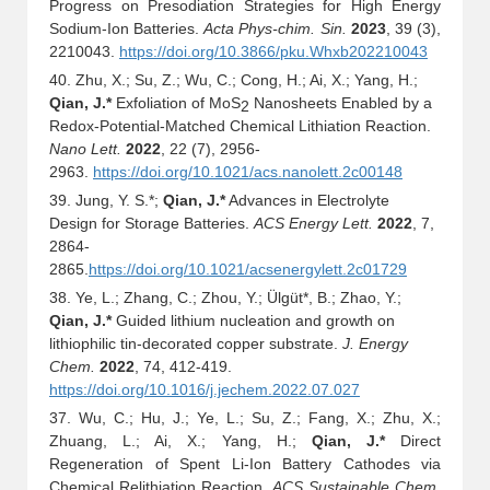
Progress on Presodiation Strategies for High Energy
Sodium-Ion Batteries.
Acta Phys-chim. Sin.
2023
, 39 (3),
2210043.
https://doi.org/10.3866/pku.Whxb202210043
40. Zhu, X.; Su, Z.; Wu, C.; Cong, H.; Ai, X.; Yang, H.;
Qian, J.*
Exfoliation of MoS
Nanosheets Enabled by a
2
Redox-Potential-Matched Chemical Lithiation Reaction.
Nano Lett.
2022
, 22 (7), 2956-
2963.
https://doi.org/10.1021/acs.nanolett.2c00148
39. Jung, Y. S.*;
Qian, J.*
Advances in Electrolyte
Design for Storage Batteries.
ACS Energy Lett.
2022
, 7,
2864-
2865.
https://doi.org/10.1021/acsenergylett.2c01729
38. Ye, L.; Zhang, C.; Zhou, Y.; Ülgüt*, B.; Zhao, Y.;
Qian, J.*
Guided lithium nucleation and growth on
lithiophilic tin-decorated copper substrate.
J. Energy
Chem.
2022
, 74, 412-419.
https://doi.org/10.1016/j.jechem.2022.07.027
37. Wu, C.; Hu, J.; Ye, L.; Su, Z.; Fang, X.; Zhu, X.;
Zhuang, L.; Ai, X.; Yang, H.;
Qian, J.*
Direct
Regeneration of Spent Li-Ion Battery Cathodes via
Chemical Relithiation Reaction.
ACS Sustainable Chem.