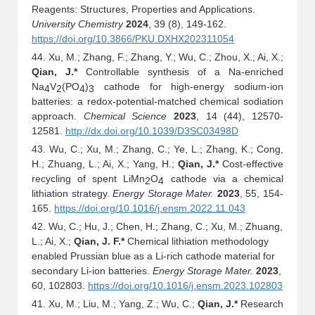
Reagents: Structures, Properties and Applications.
University Chemistry
2024
, 39 (8), 149-162.
https://doi.org/10.3866/PKU.DXHX202311054
44. Xu, M.; Zhang, F.; Zhang, Y.; Wu, C.; Zhou, X.; Ai, X.;
Qian, J.*
Controllable synthesis of a Na-enriched
Na
V
(PO
)
cathode for high-energy sodium-ion
4
2
4
3
batteries: a redox-potential-matched chemical sodiation
approach.
Chemical Science
2023
, 14 (44), 12570-
12581.
http://dx.doi.org/10.1039/D3SC03498D
43. Wu, C.; Xu, M.; Zhang, C.; Ye, L.; Zhang, K.; Cong,
H.; Zhuang, L.; Ai, X.; Yang, H.;
Qian, J.*
Cost-effective
recycling of spent LiMn
O
cathode via a chemical
2
4
lithiation strategy.
Energy Storage Mater.
2023
, 55, 154-
165.
https://doi.org/10.1016/j.ensm.2022.11.043
42. Wu, C.; Hu, J.; Chen, H.; Zhang, C.; Xu, M.; Zhuang,
L.; Ai, X.;
Qian, J. F.*
Chemical lithiation methodology
enabled Prussian blue as a Li-rich cathode material for
secondary Li-ion batteries.
Energy Storage Mater.
2023
,
60, 102803.
https://doi.org/10.1016/j.ensm.2023.102803
41. Xu, M.; Liu, M.; Yang, Z.; Wu, C.;
Qian, J.*
Research