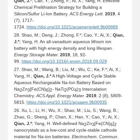
Qian, J.*
; Cao, Y.; Zhong, F.; Ai, X.; Yang, H. Effective
Chemical Prelithiation Strategy for Building a
Silicon/Sulfur Li-Ion Battery.
ACS Energy Lett.
2019
, 4
(7), 1717-
1724.
https://doi.org/10.1021/acsenergylett.9b00889
28. Shao, M.; Deng, J.; Zhong, F.
*
; Cao, Y.; Ai, X.;
Qian,
J.*
; Yang, H. An all-vanadium aqueous lithium ion
battery with high energy density and long lifespan.
Energy Storage Mater.
2019
, 18, 92-
99.
https://doi.org/10.1016/j.ensm.2018.09.029
27. Shao, M.; Wang, B.; Liu, M.; Wu, C.; Ke, F.
*
; Ai, X.;
Yang, H.;
Qian, J.*
A High-Voltage and Cycle Stable
Aqueous Rechargeable Na-Ion Battery Based on
Na
Zn
[Fe(CN)
]
- NaTi
(PO
)
Intercalation
2
3
6
2
2
4
3
Chemistry.
ACS Appl. Energy Mater.
2019
, 2 (8), 5809-
5815.
https://doi.org/10.1021/acsaem.9b00935
26. Xu, L.; Li, H.; Wu, X.; Shao, M.; Liu, S.; Wang, B.;
Zhao, G.; Sheng, P.; Chen, X.; Han, Y.; Cao, Y.; Ai, X.;
Qian, J.*
; Yang, H. Well-defined Na
Zn
[Fe(CN)
]
2
3
6
2
nanocrystals as a low-cost and cycle-stable cathode
material for Na-ion batteries.
Electrochem. Commun.