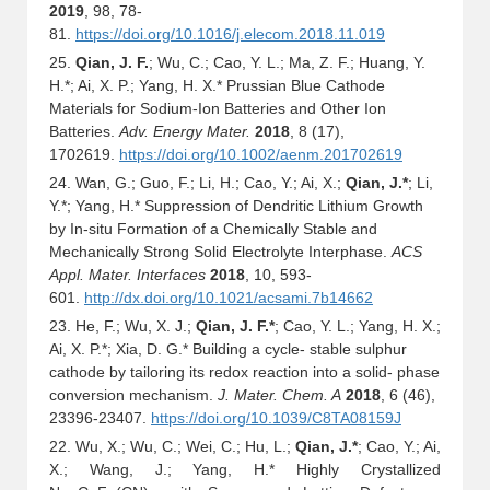
2019
, 98, 78-
81.
https://doi.org/10.1016/j.elecom.2018.11.019
25.
Qian, J. F.
; Wu, C.; Cao, Y. L.; Ma, Z. F.; Huang, Y.
H.
*
; Ai, X. P.; Yang, H. X.
*
Prussian Blue Cathode
Materials for Sodium-Ion Batteries and Other Ion
Batteries.
Adv. Energy Mater.
2018
, 8 (17),
1702619.
https://doi.org/10.1002/aenm.201702619
24. Wan, G.; Guo, F.; Li, H.; Cao, Y.; Ai, X.;
Qian, J.*
; Li,
Y.
*
; Yang, H.
*
Suppression of Dendritic Lithium Growth
by In-situ Formation of a Chemically Stable and
Mechanically Strong Solid Electrolyte Interphase.
ACS
Appl. Mater. Interfaces
2018
, 10, 593-
601.
http://dx.doi.org/10.1021/acsami.7b14662
23. He, F.; Wu, X. J.;
Qian, J. F.*
; Cao, Y. L.; Yang, H. X.;
Ai, X. P.
*
; Xia, D. G.
*
Building a cycle- stable sulphur
cathode by tailoring its redox reaction into a solid- phase
conversion mechanism.
J. Mater. Chem. A
2018
, 6 (46),
23396-23407.
https://doi.org/10.1039/C8TA08159J
22. Wu, X.; Wu, C.; Wei, C.; Hu, L.;
Qian, J.*
; Cao, Y.; Ai,
X.; Wang, J.; Yang, H.
*
Highly Crystallized