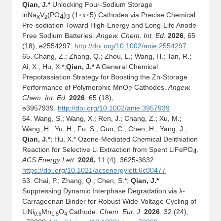
Qian, J.*
Unlocking Four-Sodium Storage
in
Na
V
(PO
)
(1
x
5) Cathodes via Precise Chemical
≤
≤
x
4
3
2
Pre-sodiation Toward High-Energy and Long-Life Anode-
Free Sodium Batteries.
Angew. Chem. Int. Ed.
2026
, 65
(18), e2554297.
http://doi.org/10.1002/anie.2554297
65. Chang, Z.; Zhang, Q.; Zhou, L.; Wang, H.; Tan, R.;
Ai, X.; Hu, X.*;
Qian, J.*
A General Chemical
Prepotassiation Strategy for Boosting the Zn-Storage
Performance of Polymorphic MnO
Cathodes.
Angew.
2
Chem. Int. Ed.
2026
, 65 (18),
e3957939.
http://doi.org/10.1002/anie.3957939
64.
Wang, S.; Wang, X.; Ren, J.; Chang, Z.; Xu, M.;
Wang, H.; Yu, H.; Fu, S.; Guo, C.; Chen, H.; Yang, J.;
Qian, J.*
; Hu, X.* Ozone-Mediated Chemical Delithiation
Reaction for Selective Li Extraction from Spent LiFePO
.
4
ACS Energy Lett.
2026,
11 (4), 3625-3632
.
https://doi.org/10.1021/acsenergylett.6c00477
63.
Chai, P.; Zhang, Q.; Chen, S.*;
Qian, J.*
Suppressing Dynamic Interphase Degradation via λ-
Carrageenan Binder for Robust Wide-Voltage Cycling of
LiNi
Mn
O
Cathode.
Chem. Eur. J.
2026
, 32 (24),
0.5
1.5
4