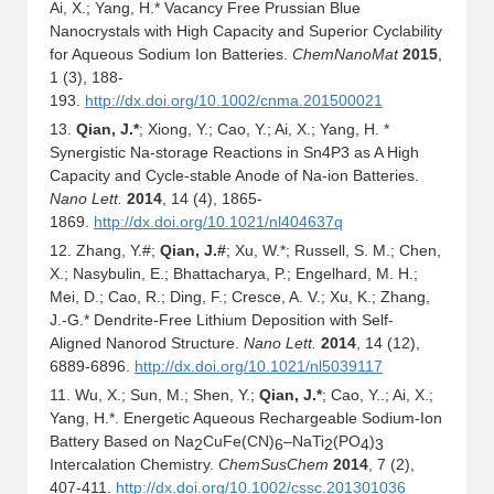
Ai, X.; Yang, H.* Vacancy Free Prussian Blue
Nanocrystals with High Capacity and Superior Cyclability
for Aqueous Sodium Ion Batteries.
ChemNanoMat
2015
,
1 (3), 188-
193.
http://dx.doi.org/10.1002/cnma.201500021
13.
Qian, J.*
; Xiong, Y.; Cao, Y.; Ai, X.; Yang, H. *
Synergistic Na-storage Reactions in Sn4P3 as A High
Capacity and Cycle-stable Anode of Na-ion Batteries.
Nano Lett.
2014
, 14 (4), 1865-
1869.
http://dx.doi.org/10.1021/nl404637q
12. Zhang, Y.#;
Qian, J.#
; Xu, W.
*
; Russell, S. M.; Chen,
X.; Nasybulin, E.; Bhattacharya, P.; Engelhard, M. H.;
Mei, D.; Cao, R.; Ding, F.; Cresce, A. V.; Xu, K.; Zhang,
J.-G.
*
Dendrite-Free Lithium Deposition with Self-
Aligned Nanorod Structure.
Nano Lett.
2014
, 14 (12),
6889-6896.
http://dx.doi.org/10.1021/nl5039117
11. Wu, X.; Sun, M.; Shen, Y.;
Qian, J.*
; Cao, Y..; Ai, X.;
Yang, H.*. Energetic Aqueous Rechargeable Sodium-Ion
Battery Based on Na
CuFe(CN)
–NaTi
(PO
)
2
6
2
4
3
Intercalation Chemistry.
ChemSusChem
2014
, 7 (2),
407-411.
http://dx.doi.org/10.1002/cssc.201301036