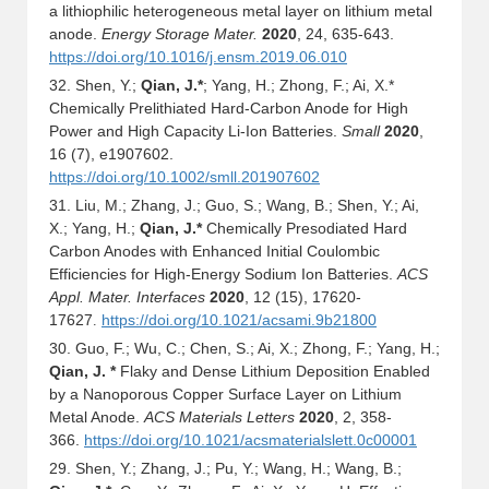
a lithiophilic heterogeneous metal layer on lithium metal
anode.
Energy Storage Mater.
2020
, 24, 635-643.
https://doi.org/10.1016/j.ensm.2019.06.010
32. Shen, Y.;
Qian, J.*
; Yang, H.; Zhong, F.; Ai, X.*
Chemically Prelithiated Hard-Carbon Anode for High
Power and High Capacity Li-Ion Batteries.
Small
2020
,
16 (7), e1907602.
https://doi.org/10.1002/smll.201907602
31. Liu, M.; Zhang, J.; Guo, S.; Wang, B.; Shen, Y.; Ai,
X.; Yang, H.;
Qian, J.*
Chemically Presodiated Hard
Carbon Anodes with Enhanced Initial Coulombic
Efficiencies for High-Energy Sodium Ion Batteries.
ACS
Appl
.
Mater
.
Interfaces
2020
, 12 (15), 17620-
17627
https://doi.org/10.1021/acsami.9b21800
.
30. Guo, F.; Wu, C.; Chen, S.; Ai, X.; Zhong, F.; Yang, H.;
Qian, J. *
Flaky and Dense Lithium Deposition Enabled
by a Nanoporous Copper Surface Layer on Lithium
Metal Anode.
ACS Materials Letters
2020
, 2, 358-
366.
https://doi.org/10.1021/acsmaterialslett.0c00001
29. Shen, Y.; Zhang, J.; Pu, Y.; Wang, H.; Wang, B.;