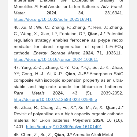
Interphase Enables the Exceptional Stability of
Monolithic Al Foil Anode for Li
Ion Batteries.
Adv. Funct.
‐
Mater.
2024
, 34, 2316341.
https://doi.org/10.1002/adfm.202316341
48. Xu, M.; Wu, C.; Zhang, F.; Zhang, Y.; Ren, J.; Zhang,
C.; Wang, X.; Xiao, L.*; Fontaine, O.*;
Qian, J.*
Potential
regulation strategy enables ferrocene as p-type redox
mediator for direct regeneration of spent LiFePO
4
cathode.
Energy Storage Mater.
2024
, 71, 103611.
https://doi.org/10.1016/j.ensm.2024.103611
47. Yang, Z.-Z.; Zhang, C.-Y.; Ou, Y.-Q.; Su, Z.-K.; Zhao,
Y.*; Cong, H.-J.; Ai, X.-P.;
Qi
an, J.-F.*
Amorphous Sb/C
composite with isotropic expansion property as an ultra-
stable and high-rate anode for lithium-ion batteries.
Rare Metals
2024
, 43 (5), 2039-2052.
http://doi.org/10.1007/s12598-023-02548-x
46. Zhao, R.; Chang, Z.; Fu, X.
*
; Xu, M.; Ai, X.;
Qian, J.*
Revisit of polyaniline as a high capacity organic cathode
material for Li-ion batteries.
Polymers
2024
, 16 (10),
1401.
https://doi.org/10.3390/polym16101401
45. Chen, Z.; Su, Z.;
Qian, J.*
Aromatic Alkali Metal