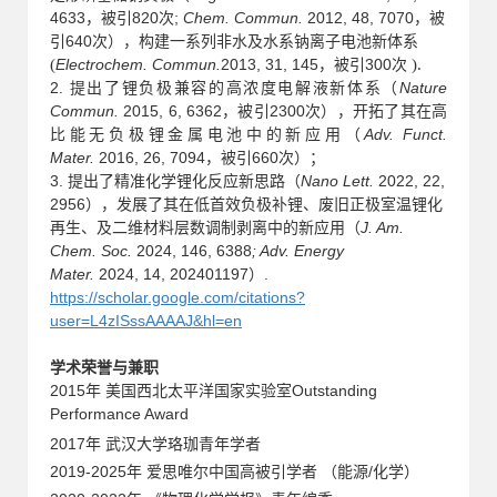
4633，被引820次;
Chem. Commun.
2012, 48, 7070
，被
引640次
，
）
构建一系列非水及水系钠离子电池新体系
(
Electrochem. Commun.
2013, 31, 145
，被引300次
).
2. 提出了锂负极兼容的高浓度电解液新体系
（
Nature
Commun.
2015, 6, 6362，被引2300次），开拓了其在高
比能
无负极锂金属电池中的新应用（
Adv. Funct.
Mater.
2016, 26, 7094，被引660次）
；
3. 提出了精准化学锂化反应新思路
（
Nano Lett.
2022, 22,
2956）
，发展了其在
低首效负极补锂、废旧正极室温锂化
再生、及二维材料层数调制剥离中的新应用（
J. Am.
Chem. Soc.
2024
, 1
46, 6388
;
Adv. Energy
Mater.
2024, 14, 202401197）.
https://scholar.google.com/citations?
user=L4zISssAAAAJ&hl=en
学术荣誉与兼职
2015年 美国西北太平洋国家实验室Outstanding
Performance Award
2017年 武汉大学珞珈青年学者
2019-2025年 爱思唯尔中国高被引学者 （能源/化学）