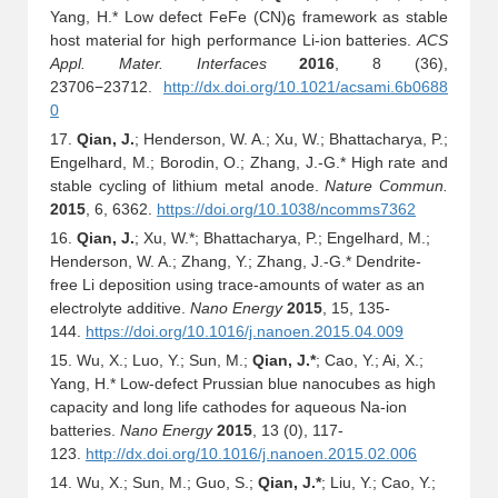
Yang, H.* Low defect FeFe (CN)
framework as stable
6
host material for high performance Li-ion batteries.
ACS
Appl. Mater. Interfaces
2016
, 8 (36),
23706−23712.
http://dx.doi.org/10.1021/acsami.6b0688
0
17.
Qian, J.
; Henderson, W. A.; Xu, W.; Bhattacharya, P.;
Engelhard, M.; Borodin, O.; Zhang, J.-G.
*
High rate and
stable cycling of lithium metal anode.
Nature Commun.
2015
, 6, 6362.
https://doi.org/10.1038/ncomms7362
16.
Qian, J.
; Xu, W.
*
; Bhattacharya, P.; Engelhard, M.;
Henderson, W. A.; Zhang, Y.; Zhang, J.-G.
*
Dendrite-
free Li deposition using trace-amounts of water as an
electrolyte additive.
Nano Energy
2015
, 15, 135-
144.
https://doi.org/10.1016/j.nanoen.2015.04.009
15. Wu, X.; Luo, Y.; Sun, M.;
Qian, J.*
; Cao, Y.; Ai, X.;
Yang, H.* Low-defect Prussian blue nanocubes as high
capacity and long life cathodes for aqueous Na-ion
batteries.
Nano Energy
2015
, 13 (0), 117-
123.
http://dx.doi.org/10.1016/j.nanoen.2015.02.006
14. Wu, X.; Sun, M.; Guo, S.;
Qian, J.*
; Liu, Y.; Cao, Y.;