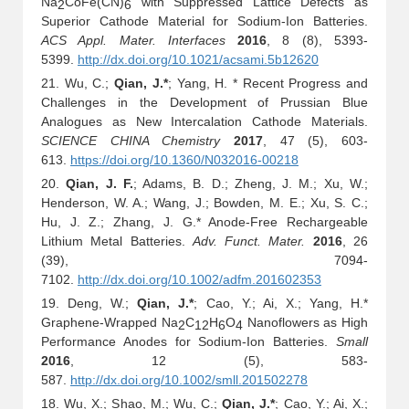
Na
CoFe(CN)
with Suppressed Lattice Defects as
2
6
Superior Cathode Material for Sodium-Ion Batteries.
ACS Appl. Mater. Interfaces
2016
, 8 (8), 5393-
5399.
http://dx.doi.org/10.1021/acsami.5b12620
21. Wu, C.;
Qian, J.*
; Yang, H. * Recent Progress and
Challenges in the Development of Prussian Blue
Analogues as New Intercalation Cathode Materials.
SCIENCE CHINA Chemistry
2017
, 47 (5), 603-
613.
https://doi.org/10.1360/N032016-00218
20.
Qian, J. F.
; Adams, B. D.; Zheng, J. M.; Xu, W.;
Henderson, W. A.; Wang, J.; Bowden, M. E.; Xu, S. C.;
Hu, J. Z.; Zhang, J. G.
*
Anode-Free Rechargeable
Lithium Metal Batteries.
Adv. Funct. Mater.
2016
, 26
(39), 7094-
7102.
http://dx.doi.org/10.1002/adfm.201602353
19. Deng, W.;
Qian, J.*
; Cao, Y.; Ai, X.; Yang, H.*
Graphene-Wrapped Na
C
H
O
Nanoflowers as High
2
12
6
4
Performance Anodes for Sodium-Ion Batteries.
Small
2016
, 12 (5), 583-
587.
http://dx.doi.org/10.1002/smll.201502278
18. Wu, X.; Shao, M.; Wu, C.;
Qian, J.*
; Cao, Y.; Ai, X.;