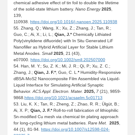
chemical adhesive effect of tin foil to double the lifetime
of the solid-state lithium battery.
Nano Energy
2025
,
139
,
110938.
https://doi.org/10.1016/j.nanoen.2025.110938
55. Zhang, Q.; Wang, X.; Xu, Z.; Zhang, J.; Tan, R.;
Guo, C.; Ai, X.; Li, L.;
Qian, J.*
Chemically Lithiated
Poly(vinylidene difluoride) with In Situ Generated LiF
Nanofiller as Hybrid Artificial Layer for Stable Lithium
Metal Anodes.
Small
2025
,
21 (43),
e
07000.
https://doi.org/10.1002/smll.202507000
54.
Han, M. Y.; Su, Z. K.; Mi, J. R.; Qi, P.; Xu, Z. C.;
Zhang, J.;
Qian, J. F.*
; Guo, C. L.
*
Humidity-Responsive
dBSA-MoS2 Nanocomposite Film Assembled via Liquid-
Liquid Interface for Simulating Artificial Synaptic
Behavior.
ACS Appl. Electron. Mater.
2025
,
7
(21), 9859-
9868
.
https://doi.org/10.1021/acsaelm.5c01713
53. Liu, K. X.; Tan, R.; Zheng, Z.; Zhao, R. R.; Ülgüt, B.;
Ai, X. P.;
Qian, J. F.*
Roll-to-roll fabrication of lithiophilic
Sn-modified Cu mesh via chemical tin plating approach
for long-cycling lithium metal batteries.
Rare Met
.
2025
,
44
(1), 81-94.
https://doi.org/10.1007/s12598-024-