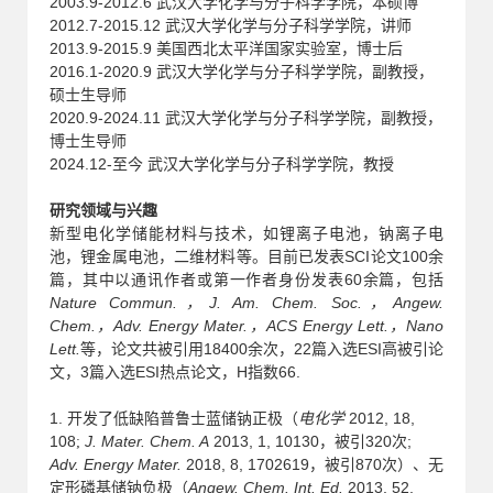
2003.9-2012.6 武汉大学化学与分子科学学院，本硕博
2012.7-2015.12 武汉大学化学与分子科学学院，讲师
2013.9-2015.9 美国西北太平洋国家实验室，博士后
2016.1-2020.9 武汉大学化学与分子科学学院，副教授，
硕士生导师
2020.9-
2024.11
武汉大学化学与分子科学学院，副教授，
博士生导师
2024.12-至今 武汉大学化学与分子科学学院，教授
研究领域与兴趣
新型电化学储能材料与技术，如锂离子电池，钠离子电
池，锂金属电池，二维材料等。目前已发表SCI论文100余
篇，其中以通讯作者或第一作者身份发表60余篇，包括
Nature Commun.，J. Am. Chem. Soc.，Angew.
Chem.，Adv. Energy Mater.，ACS Energy Lett.，Nano
Lett.
等，论文共被引用18400余次，22篇入选ESI高被引论
文，3篇入选ESI热点论文，H指数66.
1. 开发了
低缺陷普鲁士蓝储钠正极（
2012, 18,
电化学
108
J. Mater. Chem. A
2013, 1, 10130，被引320次
;
;
Adv. Energy Mater.
2018, 8, 1702619，被引870次
）、无
定形磷基储钠负极（
Angew. Chem. Int. Ed.
2013, 52,