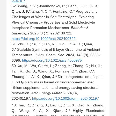
02875-7
52. Wang, X. Z.; Jommongkol, R.; Deng, J.; Liu, K. X.;
Qian, J. F.*
; Zhu, Y. C. *; Fontaine, O.*
Progress and
Challenges of Water-in-Salt Electrolytes: Exploring
Physical Chemistry Properties and Solid Electrolyte
Interphase Formation Mechanisms.
Batteries &
Supercaps
2025
,
8 (7), e202400722
.
https://doi.org/10.1002/batt.202400722
51.
Zhu, X.; Su, Z.; Tan, R.; Guo, C.*; Ai, X.;
Qian,
J.*
Scalable Synthesis of Bilayer Graphene at Ambient
Temperature.
J. Am. Chem. Soc.
2024,
146 (9), 6388-
6396
.
https://doi.org/10.1021/jacs.4c00975
50.
Xu, M.; Wu, C.; Ye, L.; Zhang, Y.; Zhang, C.; Hu, J.;
Tan, R.; Gu, D.; Wang, X.; Fontaine, O.*; Zhan, C.*;
Zhuang, L.; Ai, X.;
Qian, J.*
Direct regeneration of spent
LiCoO
black mass bas
ed on fluorenone-mediated
2
lithium supplementation and energy-saving structural
restoration
.
Adv. Energy Mater.
2024,
14,
202401197
.
https://doi.org/10.1002/aenm.202401197
49.
Tan, R.; Zhang, J.; Liu, K.; Zhu, X.; Gao, R.; Zhang,
Q.; Wang, Y.; Ai, X.;
Qian, J.*
Highly Fluorinated