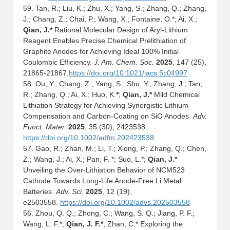
59. Tan, R.; Liu, K.; Zhu, X.; Yang, S.; Zhang, Q.; Zhang,
J.; Chang, Z.; Chai, P.; Wang, X.; Fontaine, O.*; Ai, X.;
Qian, J.*
Rational Molecular Design of Aryl-Lithium
Reagent Enables Precise Chemical Prelithiation of
Graphite Anodes for Achieving Ideal 100% Initial
Coulombic Efficiency.
J.
Am. Chem. Soc.
2025
, 1
47 (25),
21865-21867
.
https://doi.org/10.1021/jacs.5c04997
58. Ou, Y.; Chang, Z.; Yang, S.; Shu, Y.; Zhang, J.; Tan,
R.; Zhang, Q.; Ai, X.; Huo, K.
*
;
Qian, J.*
Mild Chemical
Lithiation Strategy for Achieving Synergistic Lithium
-
Compensation and Carbon
-
Coating on SiO Anodes.
Adv.
Funct. Mater.
2025
,
35 (
30), 2423538
.
https://doi.org/10.1002/adfm.202423538
57. Gao, R.; Zhan, M.; Li, T.; Xiong, P.; Zhang, Q.; Chen,
Z.; Wang, J.; Ai, X.; Pan, F.
*
; Suo, L.
*
;
Qian, J.*
Unveiling the Over-Lithiation Behavior of NCM523
Cathode Towards Long-Life Anode-Free Li Metal
Batteries.
Adv. Sci.
2025
,
12 (19),
e2503558
.
https://doi.org/10.1002/advs.202503558
56. Zhou, Q. Q.; Zhong, C.; Wang, S. Q.; Jiang, P. F.;
Wang, L. F.
*
;
Qian, J. F.*
; Zhan, C.
*
Exploring the