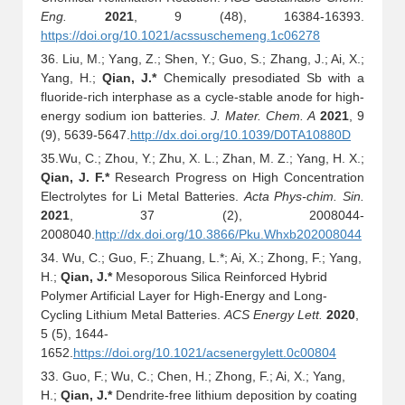
Eng.
2021
, 9 (48), 16384-16393.
https://doi.org/10.1021/acssuschemeng.1c06278
36. Liu, M.; Yang, Z.; Shen, Y.; Guo, S.; Zhang, J.; Ai, X.;
Yang, H.;
Qian, J.*
Chemically presodiated Sb with a
fluoride-rich interphase as a cycle-stable anode for high-
energy sodium ion batteries.
J. Mater. Chem. A
2021
, 9
(9), 5639-5647.
http://dx.doi.org/10.1039/D0TA10880D
35.Wu, C.; Zhou, Y.; Zhu, X. L.; Zhan, M. Z.; Yang, H. X.;
Qian, J. F.*
Research Progress on High Concentration
Electrolytes for Li Metal Batteries.
Acta Phys-chim. Sin
.
2021
, 37 (2), 2008044-
2008040.
http://dx.doi.org/10.3866/Pku.Whxb202008044
34. Wu, C.; Guo, F.; Zhuang, L.*; Ai, X.; Zhong, F.; Yang,
H.;
Qian, J.*
Mesoporous Silica Reinforced Hybrid
Polymer Artificial Layer for High-Energy and Long-
Cycling Lithium Metal Batteries.
ACS Energy Lett.
2020
,
5 (5), 1644-
1652.
https://doi.org/10.1021/acsenergylett.0c00804
33. Guo, F.; Wu, C.; Chen, H.; Zhong, F.; Ai, X.; Yang,
H.;
Qian, J.*
Dendrite-free lithium deposition by coating