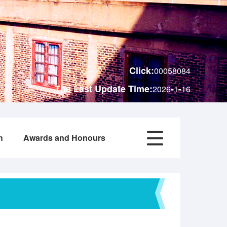
Click:
00058084
The Last Update Time:
-
-
2026
1
16
h
Awards and Honours