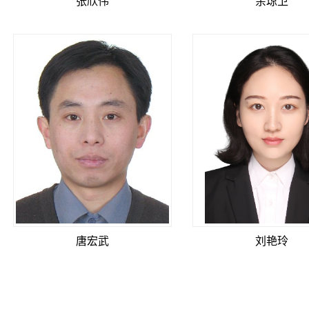
张欣伟
余琼卫
唐宏武
刘艳玲