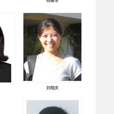
杨雁冰
刘晓庆