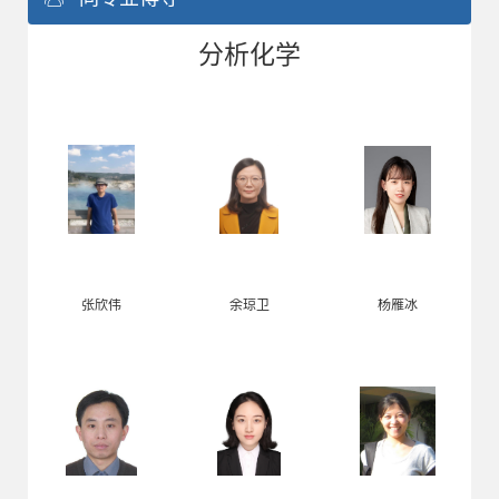
分析化学
张欣伟
余琼卫
杨雁冰