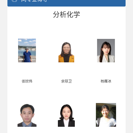
分析化学
张欣伟
余琼卫
杨雁冰