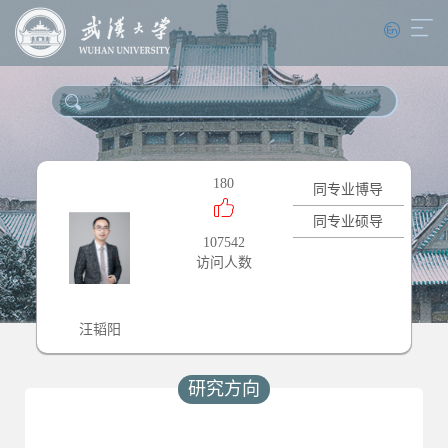
180
同专业博导
同专业硕导
107542
访问人数
汪韬阳
研究方向