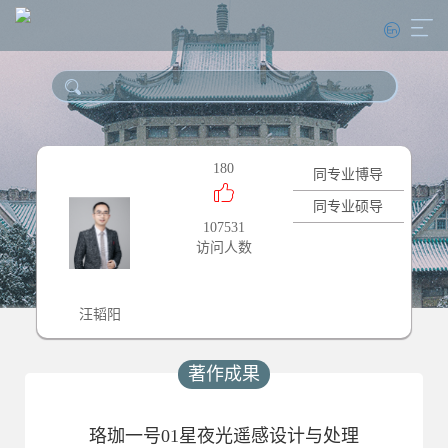
180
同专业博导
同专业硕导
107531
访问人数
汪韬阳
著作成果
珞珈一号01星夜光遥感设计与处理