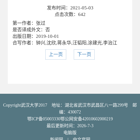
发布时间：
2021-05-03
点击次数：
642
第一作者：张过
是否译成外文：否
出版日期：2019-10-01
合写作者：钟兴,沈欣,蒋永华,汪韬阳,涂建光,李治江
上一页
下一页
Copyright武汉大学2017 地址：湖北省武汉市武昌区八一路299号 邮
编：430072
鄂ICP备05003330鄂公网安备42010602000219
最后更新时间：
2026
-
7
-
3
电脑版
新闻网
|
中文官网