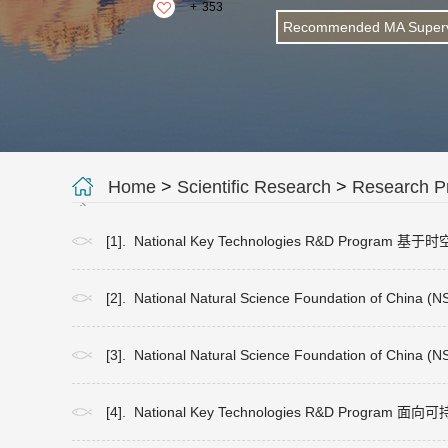
+
353
Recommended MA Superv
Home
>
Scientific Research
>
Research Pr
[1]. National Key Technologies R&D Pro
[2]. National Natural Science Foundati
[3]. National Natural Science Foundati
[4]. National Key Technologies R&D 