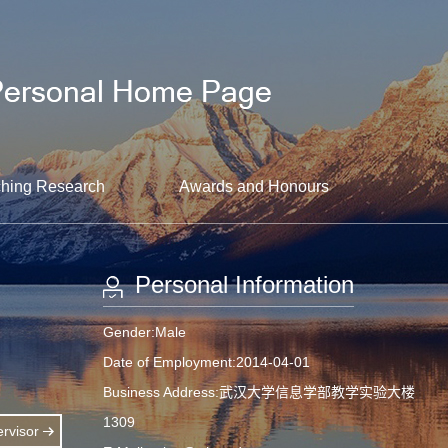
hing Research
Awards and Honours
Personal Information
Gender:Male
Date of Employment:2014-04-01
Business Address:武汉大学信息学部教学实验大楼
1309
rvisor