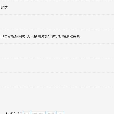
测评估
地观测卫星定标场网项-大气探测激光雷达定标探测器采购
total19 1/1
first
previous
next
last