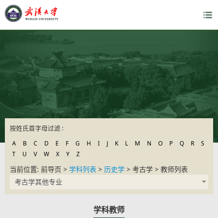
按姓氏首字母过滤 :
A
B
C
D
E
F
G
H
I
J
K
L
M
N
O
P
Q
R
S
T
U
V
W
X
Y
Z
当前位置: 前导页 >
学科列表
>
历史学
> 考古学 > 教师列表
考古学其他专业
学科教师