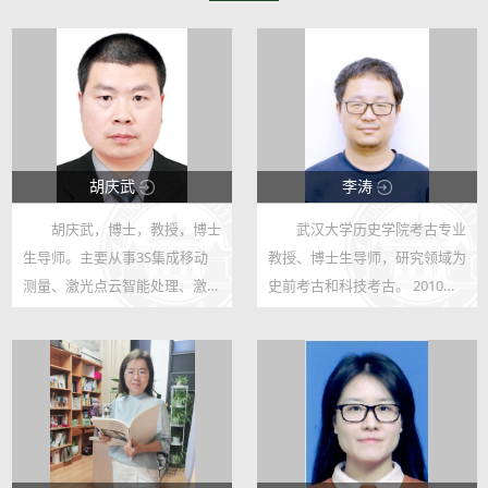
胡庆武
李涛
胡庆武，博士，教授，博士
武汉大学历史学院考古专业
147588
94246
生导师。主要从事3S集成移动
教授、博士生导师，研究领域为
150
709
测量、激光点云智能处理、激光
史前考古和科技考古。 2010
视觉融合导航与3D制图、遥感
年，中国科学院大学取得科技考
考古与数字文化遗产和GIS工程
古方向的理学博士学位，师从著
等相关的教学、科研和产业化工
名科技考古学家王昌燧教授。
作。武汉大学杰出教学贡献校长
2016年，美国匹兹堡大学取得
奖和“查全...
考古人类学方...