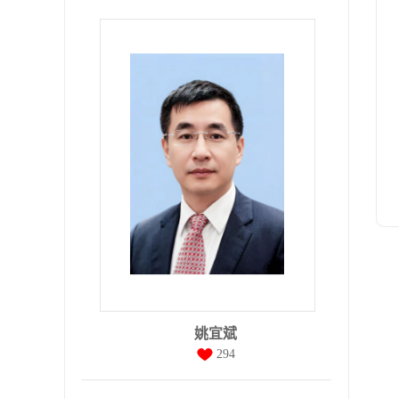
姚宜斌
294