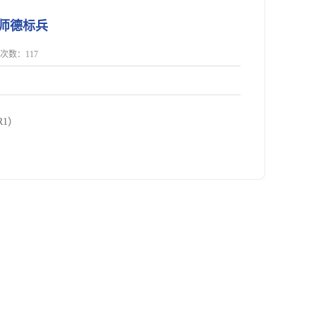
学师德标兵
点击次数：
117
1）