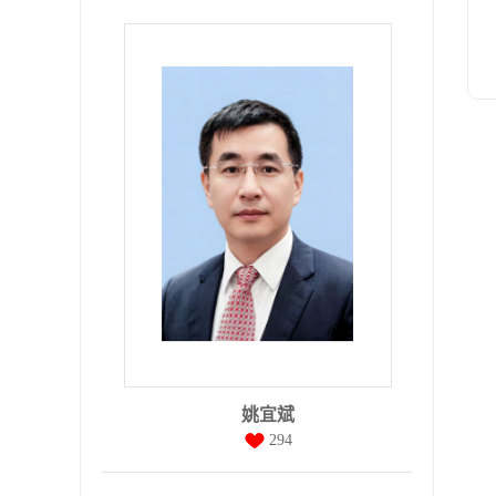
姚宜斌
294