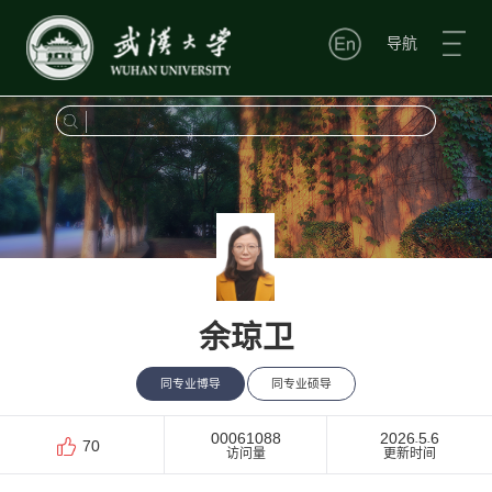
导航
余琼卫
同专业博导
同专业硕导
00061088
2026
5
6
-
-
70
访问量
更新时间