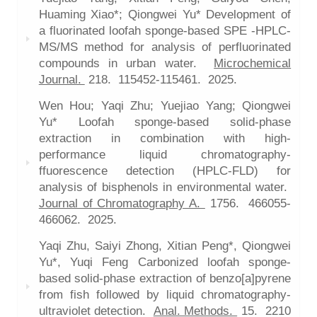
Huaming Xiao*; Qiongwei Yu* Development of
a fluorinated loofah sponge-based SPE -HPLC-
MS/MS method for analysis of perfluorinated
compounds in urban water.
Microchemical
Journal.
218.
115452-115461.
2025.
Wen Hou; Yaqi Zhu; Yuejiao Yang; Qiongwei
Yu* Loofah sponge-based solid-phase
extraction in combination with high-
performance liquid chromatography-
ffuorescence detection (HPLC-FLD) for
analysis of bisphenols in environmental water.
Journal of Chromatography A.
1756.
466055-
466062.
2025.
Yaqi Zhu, Saiyi Zhong, Xitian Peng*, Qiongwei
Yu*, Yuqi Feng Carbonized loofah sponge-
based solid-phase extraction of benzo[a]pyrene
from fish followed by liquid chromatography-
ultraviolet detection.
Anal. Methods.
15.
2210