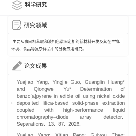
科学研究
研究领域
主要从事固相萃取和液相色谱固定相的新材料开发及其在生物、
环境、食品等复杂样品中的分析应用研究。
论文成果
Yuejiao Yang, Yingjie Guo, Guanglin Huang*
and Qiongwei Yu* Determination of
benzo[a]pyrene in edible oil using nickel oxide
deposited lilica-based solid-phase extraction
coupled with high-performance liquid
chromatography–diode array detector.
Separations.
13.
87.
2026.
Yuejiao Yang; Xitian Peng; Guiyou Chen;