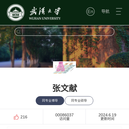
导航
张文献
同专业博导
同专业硕导
00086037
2024
6
19
-
-
216
访问量
更新时间