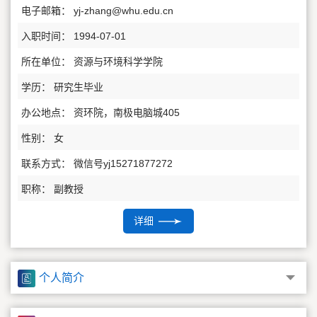
电子邮箱：
yj-zhang@whu.edu.cn
入职时间： 1994-07-01
所在单位： 资源与环境科学学院
学历： 研究生毕业
办公地点： 资环院，南极电脑城405
性别： 女
联系方式： 微信号yj15271877272
职称： 副教授
在职信息： 在职
详细
其他任职： 湖北省土地估价与登记代理协会教育委员会主任
毕业院校： 武汉大学
个人简介
博士生导师
硕士生导师