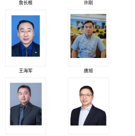
詹长根
许刚
王海军
唐旭