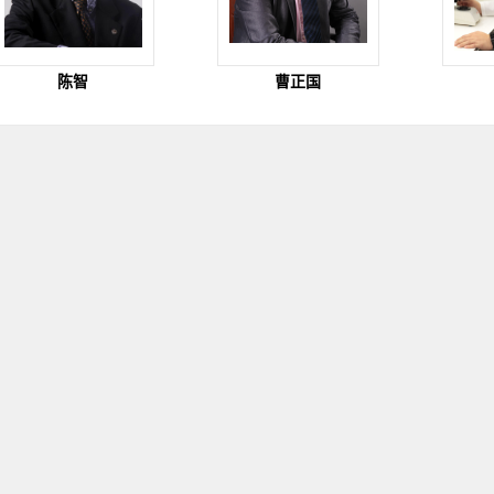
陈智
曹正国