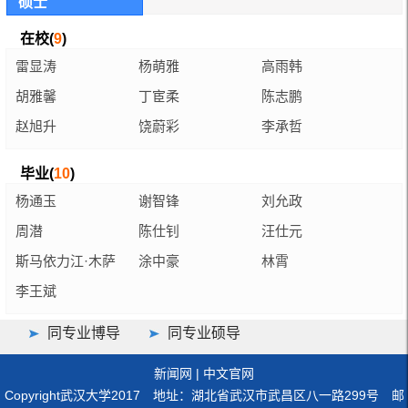
硕士
在校(
9
)
雷显涛
杨萌雅
高雨韩
胡雅馨
丁宦柔
陈志鹏
赵旭升
饶蔚彩
李承哲
毕业(
10
)
杨通玉
谢智锋
刘允政
周潜
陈仕钊
汪仕元
斯马依力江·木萨
涂中豪
林霄
汗
李王斌
同专业博导
同专业硕导
新闻网
|
中文官网
Copyright武汉大学2017 地址：湖北省武汉市武昌区八一路299号 邮