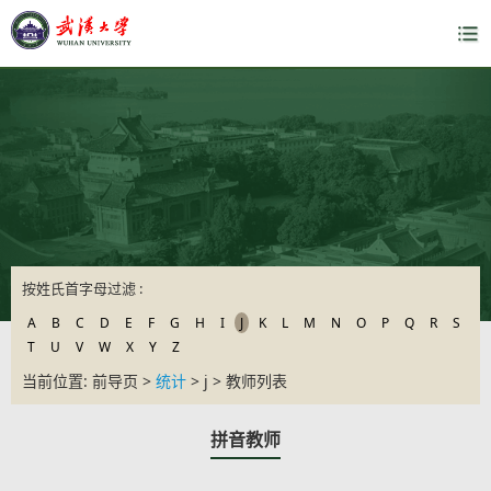
按姓氏首字母过滤 :
A
B
C
D
E
F
G
H
I
J
K
L
M
N
O
P
Q
R
S
T
U
V
W
X
Y
Z
当前位置: 前导页 >
统计
> j > 教师列表
拼音教师