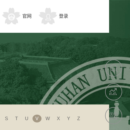
官网
登录
S
T
U
V
W
X
Y
Z