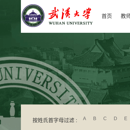
首页
教
A
B
C
D
E
按姓氏首字母过滤 :