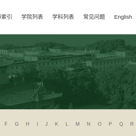
师索引
学院列表
学科列表
常见问题
English
F
G
H
I
J
K
L
M
N
O
P
Q
R